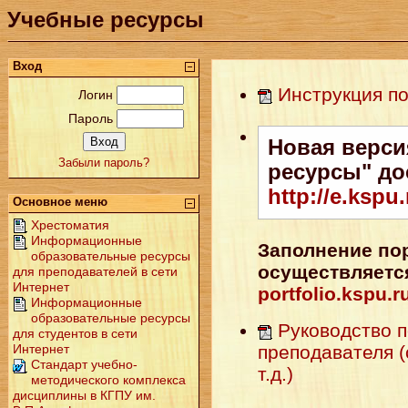
Учебные ресурсы
Вход
Инструкция по
Логин
Пароль
Новая верси
Забыли пароль?
ресурсы" до
http://e.kspu.
Основное меню
Хрестоматия
Информационные
Заполнение по
образовательные ресурсы
осуществляется
для преподавателей в сети
Интернет
portfolio.kspu.r
Информационные
образовательные ресурсы
Руководство п
для студентов в сети
преподавателя (
Интернет
Стандарт учебно-
т.д.)
методического комплекса
дисциплины в КГПУ им.