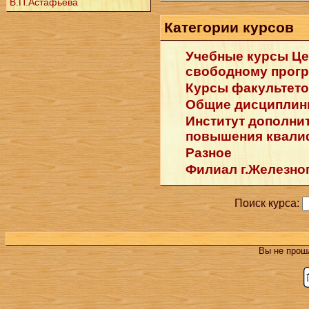
В.П.Астафьева
Категории курсов
Учебные курсы Це
свободному прог
Курсы факультето
Общие дисципли
Институт дополни
повышения квали
Разное
Филиал г.Железно
Поиск курса:
Вы не прош